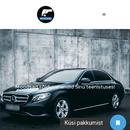
Moodsad sõiduvahendid Sinu teenistuses!