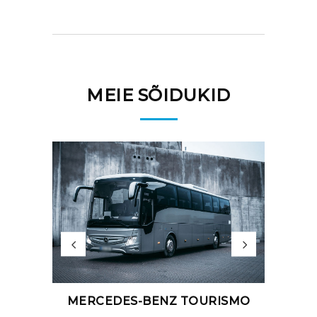
MEIE SÕIDUKID
M
SS
MERCEDES-BENZ TOURISMO